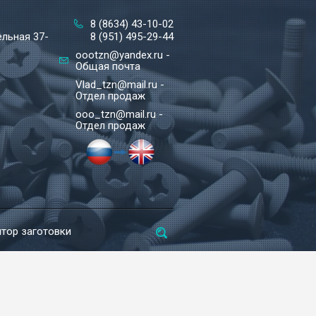
8 (8634) 43-10-02
ельная 37-
8 (951) 495-29-44
oootzn@yandex.ru -
Общая почта
Vlad_tzn@mail.ru -
Отдел продаж
ooo_tzn@mail.ru -
Отдел продаж
тор заготовки