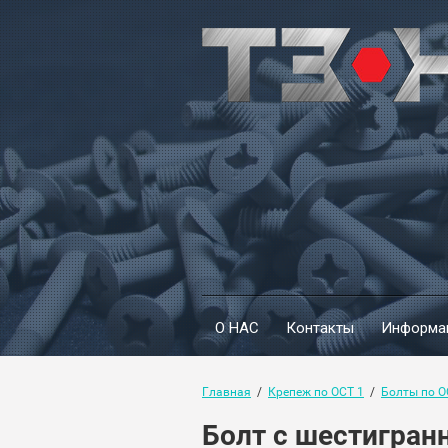
О НАС
Контакты
Информа
Главная
  /  
Крепеж по ОСТ 1
  /  
Болты по О
Болт с шестигран